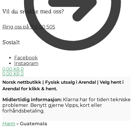
Vil du snakke med oss?
Ring oss på 919 00 505
Sosialt
Facebook
Instagram
0,00
KR
0
0,00
KR
0
Norsk nettbutikk | Fysisk utsalg i Arendal | Velg hent i
Arendal for klikk & hent.
Midlertidig informasjon:
Klarna har for tiden tekniske
problemer. Benytt gjerne Vipps, kort eller
forhåndsbetaling.
Hjem
»
Guatemala