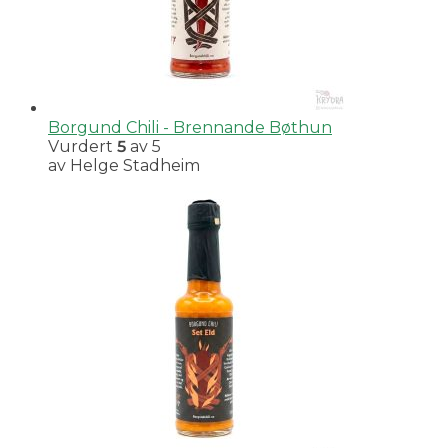
Borgund Chili - Brennande Bøthun
Vurdert
5
av 5
av Helge Stadheim