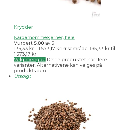
Krydder
Kardemommekjerner, hele
Vurdert
5.00
av 5
135,33
kr
–
1.573,17
kr
Prisområde: 135,33 kr til
1.573,17 kr
Velg mengde
Dette produktet har flere
varianter. Alternativene kan velges på
produktsiden
Utsolgt