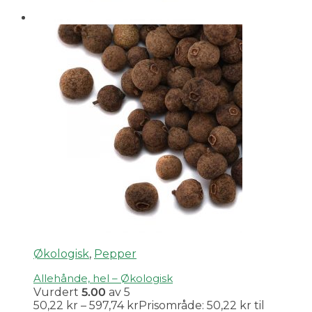
Økologisk
,
Pepper
Allehånde, hel – Økologisk
Vurdert
5.00
av 5
50,22
kr
–
597,74
kr
Prisområde: 50,22 kr til