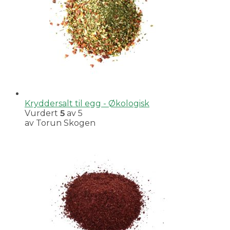
Kryddersalt til egg - Økologisk
Vurdert
5
av 5
av Torun Skogen