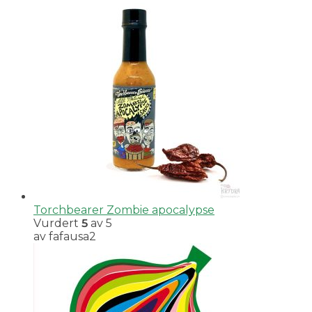
Torchbearer Zombie apocalypse
Vurdert
5
av 5
av fafausa2