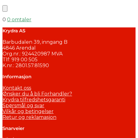
0
0 omtaler
Krydra AS
Barbudalen 39, inngang B
4846 Arendal
Org.nr.: 924420987 MVA
Tlf: 919 00 505
K.nr.: 2801.57.81590
Informasjon
Kontakt oss
Ønsker du å bli Forhandler?
Krydra tilfredshetsgaranti
Spørsmål og svar
Vilkår og betingelser
Retur og reklamasjon
Snarveier