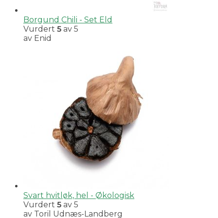
Borgund Chili - Set Eld
Vurdert
5
av 5
av Enid
Svart hvitløk, hel - Økologisk
Vurdert
5
av 5
av Toril Udnæs-Landberg