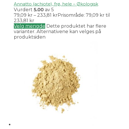
Annatto (achiote), frø, hele – Økologisk
Vurdert
5.00
av 5
79,09
kr
–
233,81
kr
Prisområde: 79,09 kr til
233,81 kr
Velg mengde
Dette produktet har flere
varianter. Alternativene kan velges på
produktsiden