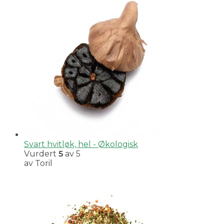
Svart hvitløk, hel - Økologisk
Vurdert
5
av 5
av Toril