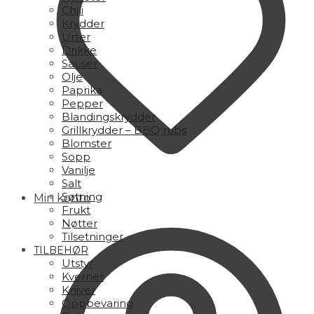
Chili
Krydder
Urter
Drikke
Sauser
Olje
Paprika
Pepper
Blandingskrydder
Grillkrydder – BBQ rubs
Blomster
Sopp
Vanilje
Salt
Søtning
Min konto
Frukt
Nøtter
Tilsetninger
TILBEHØR
Utstyr
Kverner
Kniver
Oppbevaring