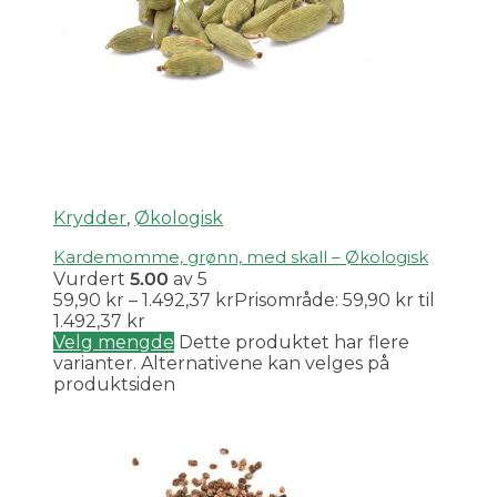
Krydder
,
Økologisk
Kardemomme, grønn, med skall – Økologisk
Vurdert
5.00
av 5
59,90
kr
–
1.492,37
kr
Prisområde: 59,90 kr til
1.492,37 kr
Velg mengde
Dette produktet har flere
varianter. Alternativene kan velges på
produktsiden