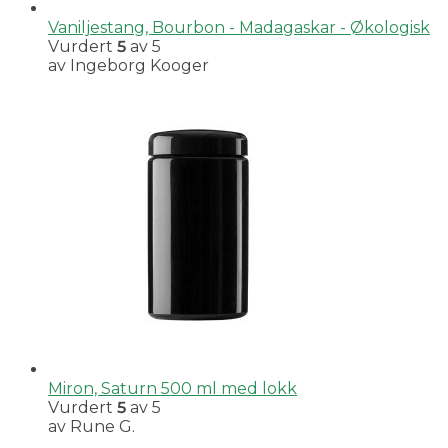
Vaniljestang, Bourbon - Madagaskar - Økologisk
Vurdert
5
av 5
av Ingeborg Kooger
Miron, Saturn 500 ml med lokk
Vurdert
5
av 5
av Rune G.