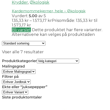
Krydder
,
Økologisk
Kardemommekjerner, hele – Økologisk
Vurdert
5.00
av 5
135,33
kr
–
1.573,17
kr
Prisområde: 135,33 kr til
1.573,17 kr
Bli varslet
Dette produktet har flere varianter.
Alternativene kan velges på produktsiden
Viser alle 7 resultater
Produktkategorier
Malingsgrad
Filtrer på
Ekte eller “juksepepper”
Siste produktomtaler