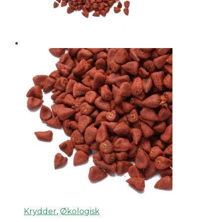
Krydder
,
Økologisk