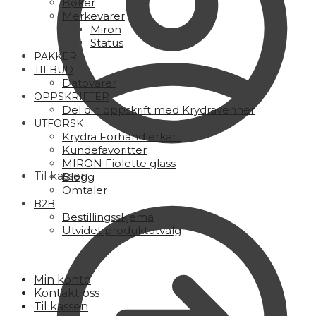
Bøker
Merkevarer
Miron
Status
PAKKER
TILBUD
Datovarer
OPPSKRIFTER
Del din oppskrift med Krydravenner
UTFORSK
Krydra Forhandlerkart
Kundefavoritter
MIRON Fiolette glass
Til kassen
Blogg
Omtaler
B2B
Bestillingsskjema
Utvidet produktutvalg
Min konto
Kontakt oss
Til kassen