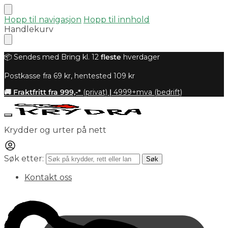
Hopp til navigasjon
Hopp til innhold
Handlekurv
📦 Sendes med Bring kl. 12
fleste
hverdager
Postkasse fra 69 kr, hentested 109 kr
🚚 Fraktfritt fra 999,-*
(privat)
|
4999+mva (bedrift)
Krydder og urter på nett
Søk etter:
Søk
Kontakt oss