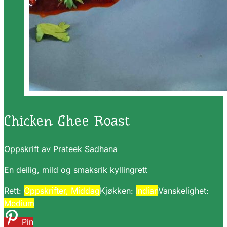
Chicken Ghee Roast
Oppskrift av Prateek Sadhana
En deilig, mild og smaksrik kyllingrett
Rett:
Oppskrifter, Middag
Kjøkken:
Indian
Vanskelighet:
Medium
Pin