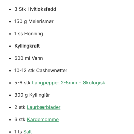
3
Stk
Hvitløksfedd
150
g
Meierismør
1
ss
Honning
Kyllingkraft
600
ml
Vann
10-12
stk
Cashewnøtter
5-6
stk
Langpepper 2-5mm – Økologisk
300
g
Kyllinglår
2
stk
Laurbærblader
6
stk
Kardemomme
1
ts
Salt