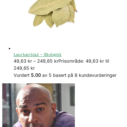
Laurbærblad – Økologisk
49,63
kr
–
249,65
kr
Prisområde: 49,63 kr til
249,65 kr
Vurdert
5.00
av 5 basert på
8
kundevurderinger