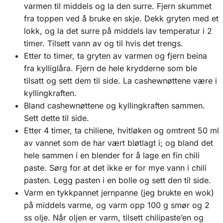
varmen til middels og la den surre. Fjern skummet
fra toppen ved å bruke en skje. Dekk gryten med et
lokk, og la det surre på middels lav temperatur i 2
timer. Tilsett vann av og til hvis det trengs.
Etter to timer, ta gryten av varmen og fjern beina
fra kylliglåra. Fjern de hele krydderne som ble
tilsatt og sett dem til side. La cashewnøttene være i
kyllingkraften.
Bland cashewnøttene og kyllingkraften sammen.
Sett dette til side.
Etter 4 timer, ta chiliene, hvitløken og omtrent 50 ml
av vannet som de har vært bløtlagt i; og bland det
hele sammen i en blender for å lage en fin chili
paste. Sørg for at det ikke er for mye vann i chili
pasten. Legg pasten i en bolle og sett den til side.
Varm en tykkpannet jernpanne (jeg brukte en wok)
på middels varme, og varm opp 100 g smør og 2
ss olje. Når oljen er varm, tilsett chilipaste’en og