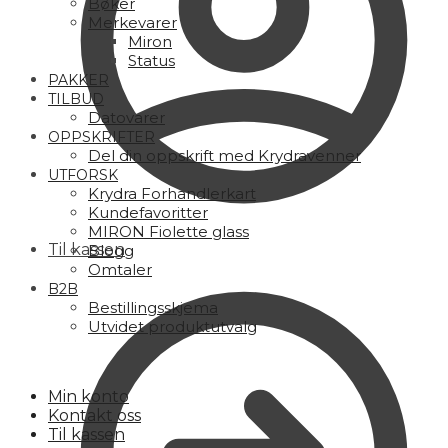
Bøker
Merkevarer
Miron
Status
PAKKER
TILBUD
Datovarer
OPPSKRIFTER
Del din oppskrift med Krydravenner
UTFORSK
Krydra Forhandlerkart
Kundefavoritter
MIRON Fiolette glass
Til kassen
Blogg
Omtaler
B2B
Bestillingsskjema
Utvidet produktutvalg
Min konto
Kontakt oss
Til kassen