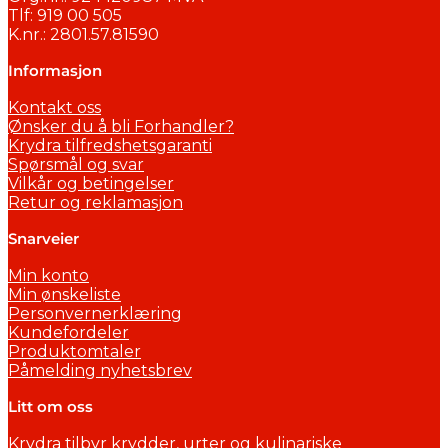
Tlf: 919 00 505
K.nr.: 2801.57.81590
Informasjon
Kontakt oss
Ønsker du å bli Forhandler?
Krydra tilfredshetsgaranti
Spørsmål og svar
Vilkår og betingelser
Retur og reklamasjon
Snarveier
Min konto
Min ønskeliste
Personvernerklæring
Kundefordeler
Produktomtaler
Påmelding nyhetsbrev
Litt om oss
Krydra tilbyr krydder, urter og kulinariske