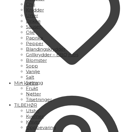
Chili
Krydder
Urter
Drikke
Sauser
Olje
Paprika
Pepper
Blandingskrydder
Grillkrydder – BBQ rubs
Blomster
Sopp
Vanilje
Salt
Søtning
Min konto
Frukt
Nøtter
Tilsetninger
TILBEHØR
Utstyr
Kverner
Kniver
Oppbevaring