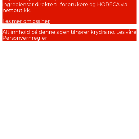
ingredienser direkte til forbrukere og HORECA via
nettbutikk.
Les mer om oss her
Alt innhold på denne siden tilhører krydra.no. Les våre
Personvernregler