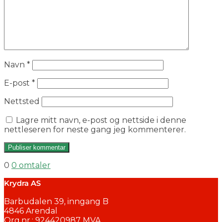
Navn
*
E-post
*
Nettsted
Lagre mitt navn, e-post og nettside i denne
nettleseren for neste gang jeg kommenterer.
0
0 omtaler
Krydra AS
Barbudalen 39, inngang B
4846 Arendal
Org.nr.: 924420987 MVA