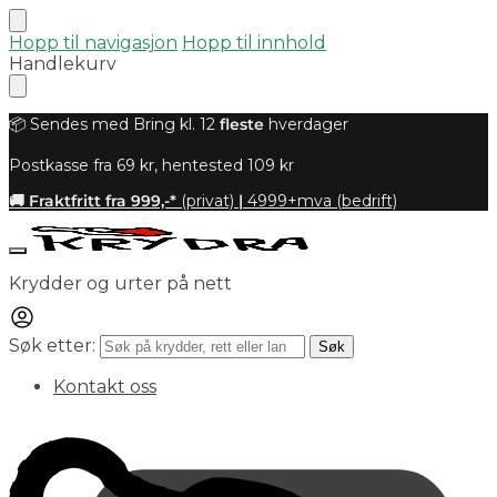
Hopp til navigasjon
Hopp til innhold
Handlekurv
📦 Sendes med Bring kl. 12
fleste
hverdager
Postkasse fra 69 kr, hentested 109 kr
🚚 Fraktfritt fra 999,-*
(privat)
|
4999+mva (bedrift)
Krydder og urter på nett
Søk etter:
Søk
Kontakt oss