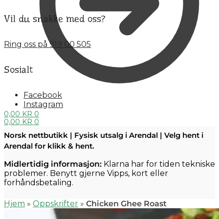
Vil du snakke med oss?
Ring oss på 919 00 505
Sosialt
Facebook
Instagram
0,00
KR
0
0,00
KR
0
Norsk nettbutikk | Fysisk utsalg i Arendal | Velg hent i
Arendal for klikk & hent.
Midlertidig informasjon:
Klarna har for tiden tekniske
problemer. Benytt gjerne Vipps, kort eller
forhåndsbetaling.
Hjem
»
Oppskrifter
»
Chicken Ghee Roast