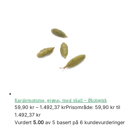
Kardemomme, grønn, med skall – Økologisk
59,90
kr
–
1.492,37
kr
Prisområde: 59,90 kr til
1.492,37 kr
Vurdert
5.00
av 5 basert på
6
kundevurderinger