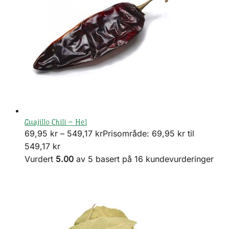
Guajillo Chili – Hel
69,95
kr
–
549,17
kr
Prisområde: 69,95 kr til
549,17 kr
Vurdert
5.00
av 5 basert på
16
kundevurderinger