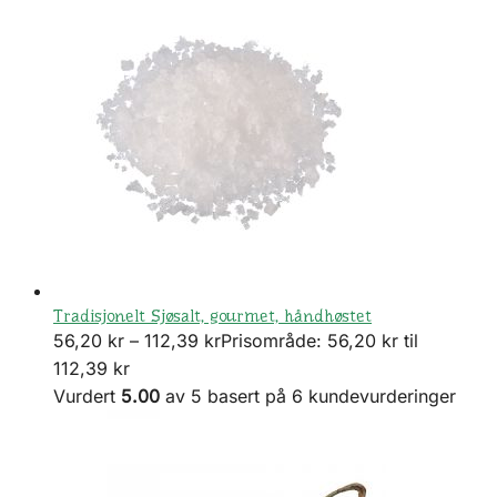
Tradisjonelt Sjøsalt, gourmet, håndhøstet
56,20
kr
–
112,39
kr
Prisområde: 56,20 kr til
112,39 kr
Vurdert
5.00
av 5 basert på
6
kundevurderinger