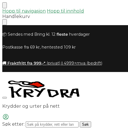
Hopp til navigasjon
Hopp til innhold
Handlekurv
📦 Sendes med Bring kl. 12
fleste
hverdager
Postkasse fra 69 kr, hentested 109 kr
🚚 Fraktfritt fra 999,-*
(privat)
|
4999+mva (bedrift)
Krydder og urter på nett
Søk etter:
Søk