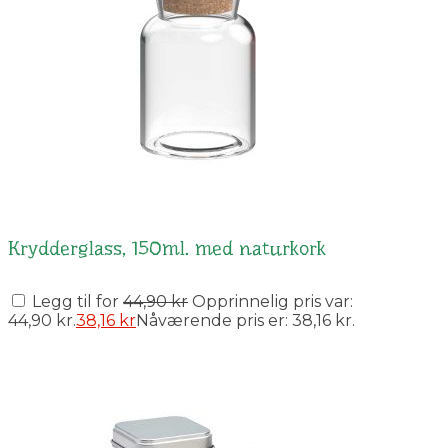
Krydderglass, 150ml. med naturkork
Legg til for
44,90
kr
Opprinnelig pris var:
44,90 kr.
38,16
kr
Nåværende pris er: 38,16 kr.