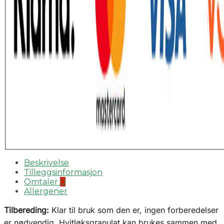
Beskrivelse
Tilleggsinformasjon
Omtaler
0
Allergener
Tilbereding:
Klar til bruk som den er, ingen forberedelser
er nødvendig. Hvitløksgranulat kan brukes sammen med