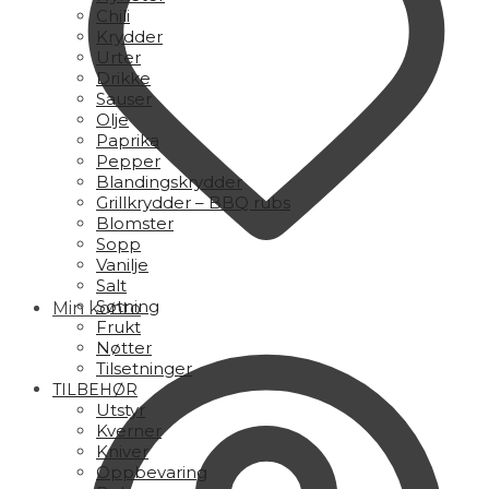
Chili
Krydder
Urter
Drikke
Sauser
Olje
Paprika
Pepper
Blandingskrydder
Grillkrydder – BBQ rubs
Blomster
Sopp
Vanilje
Salt
Søtning
Min konto
Frukt
Nøtter
Tilsetninger
TILBEHØR
Utstyr
Kverner
Kniver
Oppbevaring