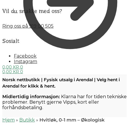
Vil du snakke med oss?
Ring oss på 919 00 505
Sosialt
Facebook
Instagram
0,00
KR
0
0,00
KR
0
Norsk nettbutikk | Fysisk utsalg i Arendal | Velg hent i
Arendal for klikk & hent.
Midlertidig informasjon:
Klarna har for tiden tekniske
problemer. Benytt gjerne Vipps, kort eller
forhåndsbetaling.
Hjem
»
Butikk
»
Hvitløk, 0-1 mm – Økologisk