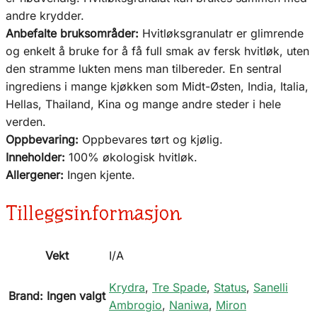
andre krydder.
Anbefalte bruksområder:
Hvitløksgranulatr er glimrende
og enkelt å bruke for å få full smak av fersk hvitløk, uten
den stramme lukten mens man tilbereder. En sentral
ingrediens i mange kjøkken som Midt-Østen, India, Italia,
Hellas, Thailand, Kina og mange andre steder i hele
verden.
Oppbevaring:
Oppbevares tørt og kjølig.
Inneholder:
100% økologisk hvitløk.
Allergener:
Ingen kjente.
Tilleggsinformasjon
Vekt
I/A
Krydra
,
Tre Spade
,
Status
,
Sanelli
Brand
:
Ingen valgt
Ambrogio
,
Naniwa
,
Miron