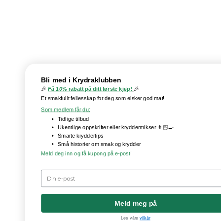
Bli med i Krydraklubben
🎉
Få 10%
rabatt på ditt første kjøp!
🎉
Et smakfullt fellesskap for deg som elsker god mat!
Som medlem får du:
Tidlige tilbud
Ukentlige oppskrifter eller kryddermikser 👨🏻‍🍳
Smarte kryddertips
Små historier om smak og krydder
Meld deg inn og få kupong på e-post!
Meld meg på
Les våre
vilkår