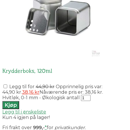
Krydderboks, 120ml
Legg til for
44,90
kr
Opprinnelig pris var:
44,90 kr.
38,16
kr
Nåværende pris er: 38,16 kr.
Hvitløk, 0-1 mm - Økologisk antall
Kjøp
Legg til i ønskeliste
Kun 4 igjen på lager!
Fri frakt over
999,-
*
for
privatkunder.