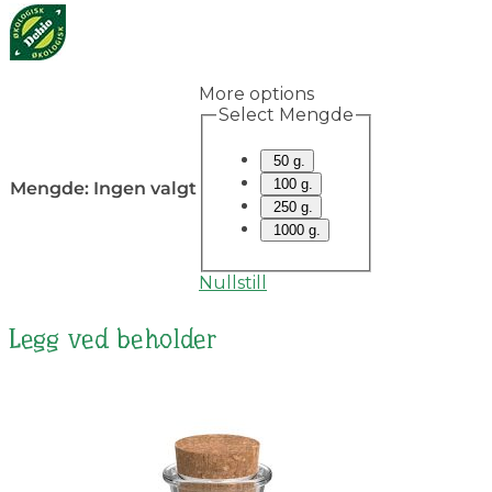
More options
Select Mengde
50 g.
100 g.
Mengde
:
Ingen valgt
250 g.
1000 g.
Nullstill
Legg ved beholder