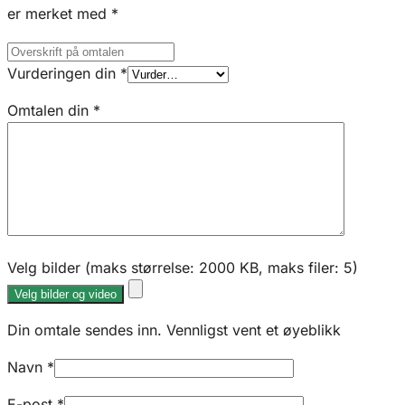
er merket med
*
Vurderingen din
*
Omtalen din
*
Velg bilder (maks størrelse: 2000 KB, maks filer: 5)
Velg bilder og video
Din omtale sendes inn. Vennligst vent et øyeblikk
Navn
*
E-post
*