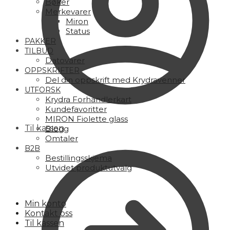
Bøker
Merkevarer
Miron
Status
PAKKER
TILBUD
Datovarer
OPPSKRIFTER
Del din oppskrift med Krydravenner
UTFORSK
Krydra Forhandlerkart
Kundefavoritter
MIRON Fiolette glass
Til kassen
Blogg
Omtaler
B2B
Bestillingsskjema
Utvidet produktutvalg
Min konto
Kontakt oss
Til kassen