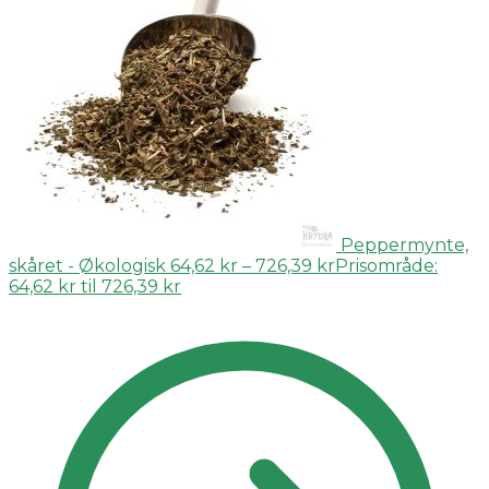
Peppermynte,
skåret - Økologisk
64,62
kr
–
726,39
kr
Prisområde:
64,62 kr til 726,39 kr