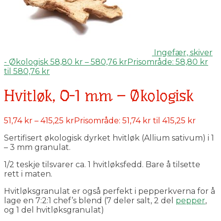
Ingefær, skiver
- Økologisk
58,80
kr
–
580,76
kr
Prisområde: 58,80 kr
til 580,76 kr
Hvitløk, 0-1 mm – Økologisk
51,74
kr
–
415,25
kr
Prisområde: 51,74 kr til 415,25 kr
Sertifisert økologisk dyrket hvitløk (Allium sativum) i 1
– 3 mm granulat.
1/2 teskje tilsvarer ca. 1 hvitløksfedd. Bare å tilsette
rett i maten.
Hvitløksgranulat er også perfekt i pepperkverna for å
lage en 7:2:1 chef’s blend (7 deler salt, 2 del
pepper
,
og 1 del hvitløksgranulat)