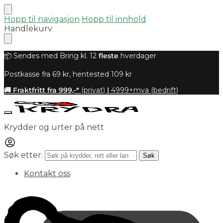
Hopp til navigasjon
Hopp til innhold
Handlekurv
📦 Sendes med Bring kl. 12
fleste
hverdager
Postkasse fra 69 kr, hentested 109 kr
🚚 Fraktfritt fra 999,-*
(privat)
|
4999+mva (bedrift)
Krydder og urter på nett
Søk etter:
Søk
Kontakt oss