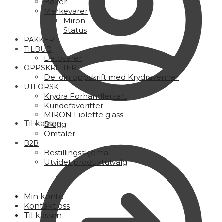
Bøker
Merkevarer
Miron
Status
PAKKER
TILBUD
Datovarer
OPPSKRIFTER
Del din oppskrift med Krydravenner
UTFORSK
Krydra Forhandlerkart
Kundefavoritter
MIRON Fiolette glass
Til kassen
Blogg
Omtaler
B2B
Bestillingsskjema
Utvidet produktutvalg
Min konto
Kontakt oss
Til kassen