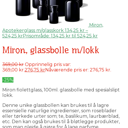
Miron,
Apotekerglass m/glasskork
134,25
kr
–
524,25
kr
Prisområde: 134,25 kr til 524,25 kr
Miron, glassbolle m/lokk
369,00
kr
Opprinnelig pris var:
369,00 kr.
276,75
kr
Nåværende pris er: 276,75 kr.
-25%
Miron fiolettglass, 100ml. glassbolle med spesialslipt
lokk.
Denne unike glassbollen kan brukes til å lagre
essensielle naturlige ingredienser, som roseblader
eller tørkede urter som; te, basilikum, laurbærblad,
etc. Den kan også brukes til å bløtlegge produkter,
som man pleide å gjøre for å lage parfyme.