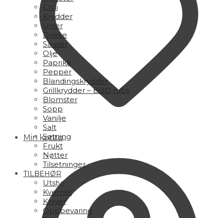
Chili
Krydder
Urter
Drikke
Sauser
Olje
Paprika
Pepper
Blandingskrydder
Grillkrydder – BBQ rubs
Blomster
Sopp
Vanilje
Salt
Søtning
Min konto
Frukt
Nøtter
Tilsetninger
TILBEHØR
Utstyr
Kverner
Kniver
Oppbevaring