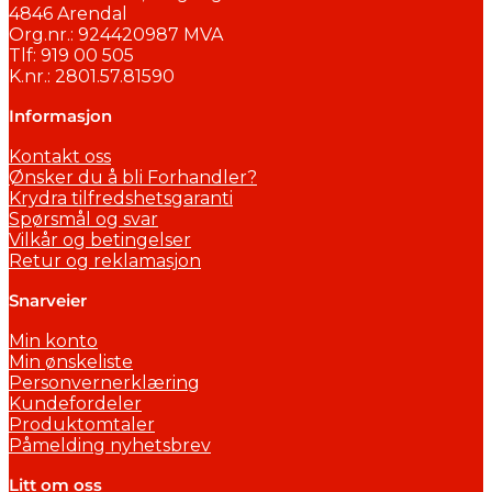
4846 Arendal
Org.nr.: 924420987 MVA
Tlf: 919 00 505
K.nr.: 2801.57.81590
Informasjon
Kontakt oss
Ønsker du å bli Forhandler?
Krydra tilfredshetsgaranti
Spørsmål og svar
Vilkår og betingelser
Retur og reklamasjon
Snarveier
Min konto
Min ønskeliste
Personvernerklæring
Kundefordeler
Produktomtaler
Påmelding nyhetsbrev
Litt om oss