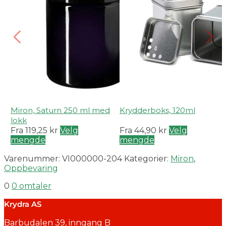
Miron, Saturn 250 ml med
Krydderboks, 120ml
lokk
Fra
119,25
kr
Velg
Fra
44,90
kr
Velg
mengde
mengde
Varenummer:
VI000000-204
Kategorier:
Miron
,
Oppbevaring
0
0 omtaler
Krydra AS
Barbudalen 39, inngang B