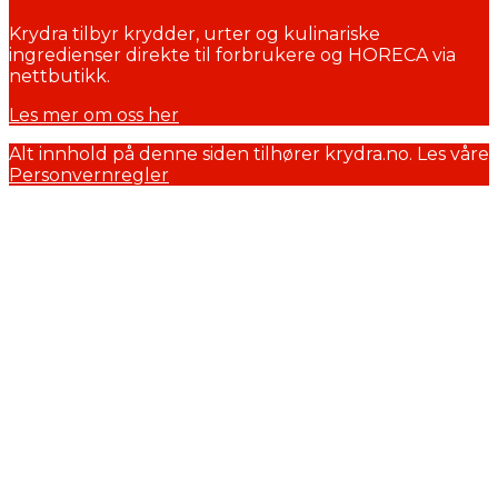
Krydra tilbyr krydder, urter og kulinariske
ingredienser direkte til forbrukere og HORECA via
nettbutikk.
Les mer om oss her
Alt innhold på denne siden tilhører krydra.no. Les våre
Personvernregler