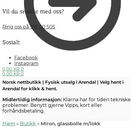
Vil du snakke med oss?
Ring oss på 919 00 505
Sosialt
Facebook
Instagram
0,00
KR
0
0,00
KR
0
Norsk nettbutikk | Fysisk utsalg i Arendal | Velg hent i
Arendal for klikk & hent.
Midlertidig informasjon:
Klarna har for tiden tekniske
problemer. Benytt gjerne Vipps, kort eller
forhåndsbetaling.
Hjem
»
Butikk
»
Miron, glassbolle m/lokk