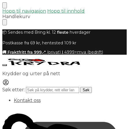
Hopp til navigasjon
Hopp til innhold
Handlekurv
📦 Sendes med Bring kl. 12
fleste
hverdager
Postkasse fra 69 kr, hentested 109 kr
🚚 Fraktfritt fra 999,-*
(privat)
|
4999+mva (bedrift)
Krydder og urter på nett
Søk etter:
Søk
Kontakt oss