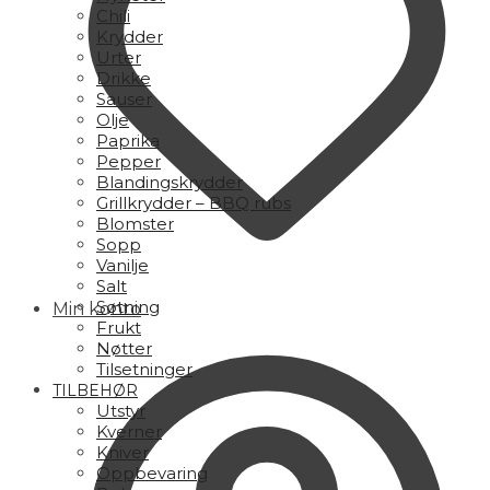
Chili
Krydder
Urter
Drikke
Sauser
Olje
Paprika
Pepper
Blandingskrydder
Grillkrydder – BBQ rubs
Blomster
Sopp
Vanilje
Salt
Søtning
Min konto
Frukt
Nøtter
Tilsetninger
TILBEHØR
Utstyr
Kverner
Kniver
Oppbevaring