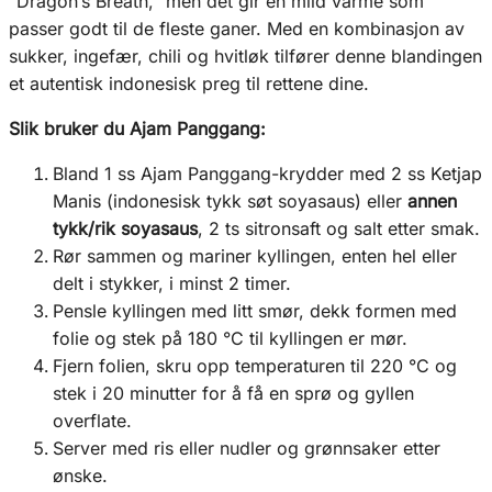
“Dragon’s Breath,” men det gir en mild varme som
passer godt til de fleste ganer. Med en kombinasjon av
sukker, ingefær, chili og hvitløk tilfører denne blandingen
et autentisk indonesisk preg til rettene dine.
Slik bruker du Ajam Panggang:
Bland 1 ss Ajam Panggang-krydder med 2 ss Ketjap
Manis (indonesisk tykk søt soyasaus) eller
annen
tykk/rik soyasaus
, 2 ts sitronsaft og salt etter smak.
Rør sammen og mariner kyllingen, enten hel eller
delt i stykker, i minst 2 timer.
Pensle kyllingen med litt smør, dekk formen med
folie og stek på 180 °C til kyllingen er mør.
Fjern folien, skru opp temperaturen til 220 °C og
stek i 20 minutter for å få en sprø og gyllen
overflate.
Server med ris eller nudler og grønnsaker etter
ønske.