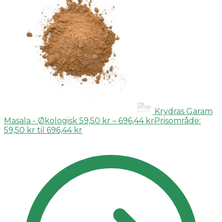
Krydras Garam
Masala - Økologisk
59,50
kr
–
696,44
kr
Prisområde:
59,50 kr til 696,44 kr