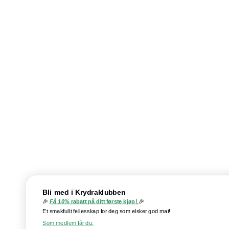
Bli med i Krydraklubben
🎉
Få 10%
rabatt på ditt første kjøp!
🎉
Et smakfullt fellesskap for deg som elsker god mat!
Som medlem får du: