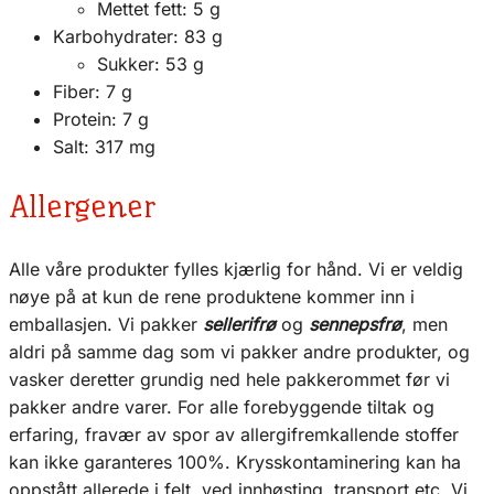
Mettet fett: 5 g
Karbohydrater: 83 g
Sukker: 53 g
Fiber: 7 g
Protein: 7 g
Salt: 317 mg
Allergener
Alle våre produkter fylles kjærlig for hånd. Vi er veldig
nøye på at kun de rene produktene kommer inn i
emballasjen. Vi pakker
sellerifrø
og
sennepsfrø
, men
aldri på samme dag som vi pakker andre produkter, og
vasker deretter grundig ned hele pakkerommet før vi
pakker andre varer. For alle forebyggende tiltak og
erfaring, fravær av spor av allergifremkallende stoffer
kan ikke garanteres 100%. Krysskontaminering kan ha
oppstått allerede i felt, ved innhøsting, transport etc. Vi