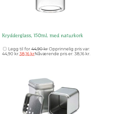
Krydderglass, 150ml. med naturkork
Legg til for
44,90
kr
Opprinnelig pris var:
44,90 kr.
38,16
kr
Nåværende pris er: 38,16 kr.