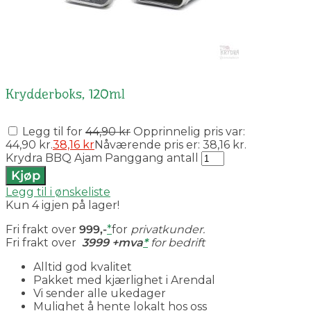
Krydderboks, 120ml
Legg til for
44,90
kr
Opprinnelig pris var:
44,90 kr.
38,16
kr
Nåværende pris er: 38,16 kr.
Krydra BBQ Ajam Panggang antall
Kjøp
Legg til i ønskeliste
Kun 4 igjen på lager!
Fri frakt over
999,-
*
for
privatkunder.
Fri frakt over
3999 +mva
*
for bedrift
Alltid god kvalitet
Pakket med kjærlighet i Arendal
Vi sender alle ukedager
Mulighet å hente lokalt hos oss