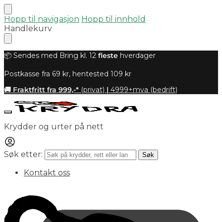
Hopp til navigasjon
Hopp til innhold
Handlekurv
📦 Sendes med Bring kl. 12
fleste
hverdager
Postkasse fra 69 kr, hentested 109 kr
🚚 Fraktfritt fra 999,-*
(privat)
|
4999+mva (bedrift)
Krydder og urter på nett
Søk etter:
Søk
Kontakt oss