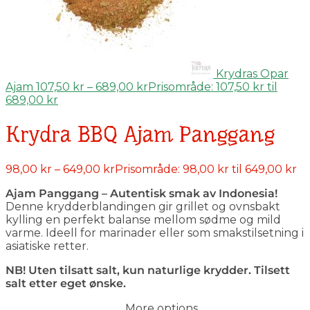
Krydras Opar
Ajam
107,50
kr
–
689,00
kr
Prisområde: 107,50 kr til
689,00 kr
Krydra BBQ Ajam Panggang
98,00
kr
–
649,00
kr
Prisområde: 98,00 kr til 649,00 kr
Ajam Panggang – Autentisk smak av Indonesia!
Denne krydderblandingen gir grillet og ovnsbakt
kylling en perfekt balanse mellom sødme og mild
varme. Ideell for marinader eller som smakstilsetning i
asiatiske retter.
NB! Uten tilsatt salt, kun naturlige krydder. Tilsett
salt etter eget ønske.
More options