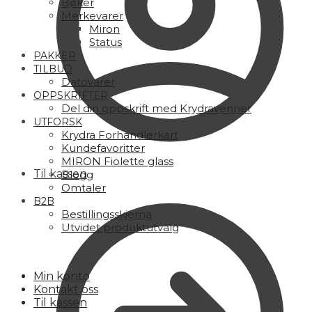
Bøker
Merkevarer
Miron
Status
PAKKER
TILBUD
Datovarer
OPPSKRIFTER
Del din oppskrift med Krydravenner
UTFORSK
Krydra Forhandlerkart
Kundefavoritter
MIRON Fiolette glass
Til kassen
Blogg
Omtaler
B2B
Bestillingsskjema
Utvidet produktutvalg
Min konto
Kontakt oss
Til kassen