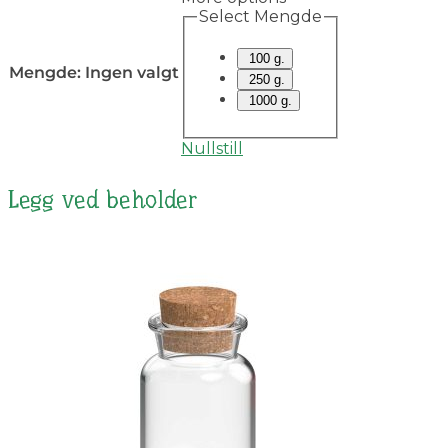
Select Mengde
100 g.
Mengde
:
Ingen valgt
250 g.
1000 g.
Nullstill
Legg ved beholder