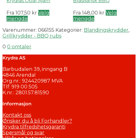
Krydras Opar Ajam
Brasiliansk BBQ
Fra
107,50
kr
Velg
Fra
148,00
kr
Velg
mengde
mengde
Varenummer:
066155
Kategorier:
Blandingskrydder
,
Grillkrydder - BBQ rubs
0
0 omtaler
Krydra AS
Barbudalen 39, inngang B
4846 Arendal
Org.nr.: 924420987 MVA
Tlf: 919 00 505
K.nr.: 2801.57.81590
Informasjon
Kontakt oss
Ønsker du å bli Forhandler?
Krydra tilfredshetsgaranti
Spørsmål og svar