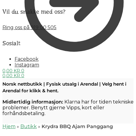
Vil du snakke med oss?
Ring oss på 919 00 505
Sosialt
Facebook
Instagram
0,00
KR
0
0,00
KR
0
Norsk nettbutikk | Fysisk utsalg i Arendal | Velg hent i
Arendal for klikk & hent.
Midlertidig informasjon:
Klarna har for tiden tekniske
problemer. Benytt gjerne Vipps, kort eller
forhåndsbetaling.
Hjem
»
Butikk
»
Krydra BBQ Ajam Panggang