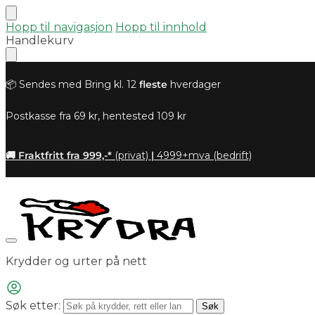
Hopp til navigasjon
Hopp til innhold
Handlekurv
📦 Sendes med Bring kl. 12
fleste
hverdager
Postkasse fra 69 kr, hentested 109 kr
🚚 Fraktfritt fra 999,-*
(privat)
|
4999+mva (bedrift)
Krydder og urter på nett
Søk etter:
Søk