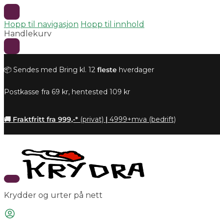
Hopp til navigasjon
Hopp til innhold
Handlekurv
📦 Sendes med Bring kl. 12
fleste
hverdager
Postkasse fra 69 kr, hentested 109 kr
🚚 Fraktfritt fra 999,-*
(privat)
|
4999+mva (bedrift)
Krydder og urter på nett